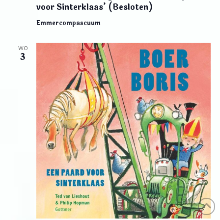
voor Sinterklaas’ (Besloten)
Emmercompascuum
WO
3