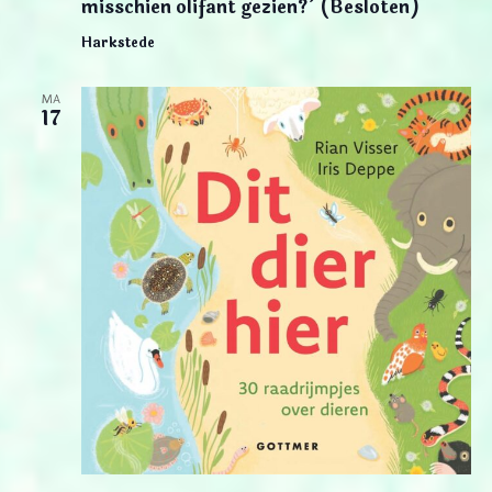
misschien olifant gezien?’ (Besloten)
Harkstede
MA
17