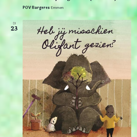
POV Bargeres
Emmen
DI
23