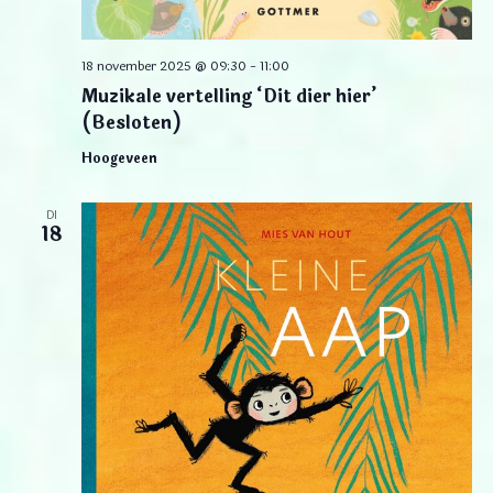
18 november 2025 @ 09:30
-
11:00
Muzikale vertelling ‘Dit dier hier’
(Besloten)
Hoogeveen
DI
18