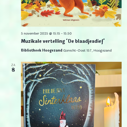
5 november 2025 @ 15:15
-
15:50
Muzikale vertelling ‘De blaadjesdief’
Bibliotheek Hoogezand
Gorecht-Oost 157, Hoogezand
ZA
8