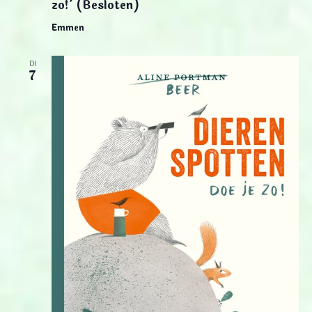
zo!’ (Besloten)
Emmen
DI
7