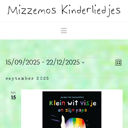
Navigation
15/09/2025
 - 
22/12/2025
Evenementen
We
E
Lijst
Selecteer
w
na
een
september 2025
datum.
n
MA
15