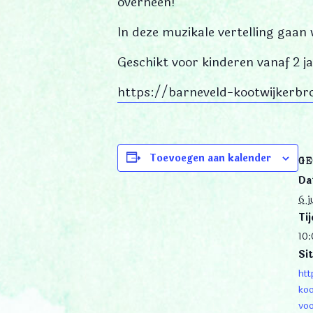
overheen!
In deze muzikale vertelling gaan
Geschikt voor kinderen vanaf 2 ja
https://barneveld-kootwijkerbr
Toevoegen aan kalender
GE
Da
6 j
Tij
10:
Sit
htt
koo
voo