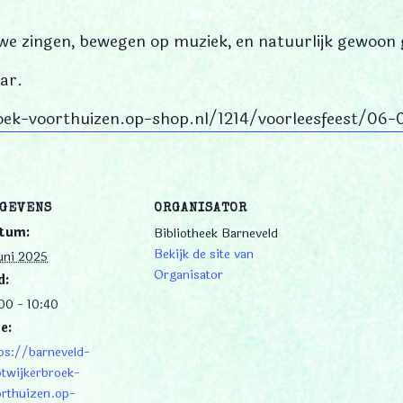
 we zingen, bewegen op muziek, en natuurlijk gewoon 
ar.
oek-voorthuizen.op-shop.nl/1214/voorleesfeest/06
GEVENS
ORGANISATOR
tum:
Bibliotheek Barneveld
Bekijk de site van
uni 2025
Organisator
d:
00 - 10:40
e:
ps://barneveld-
twijkerbroek-
rthuizen.op-