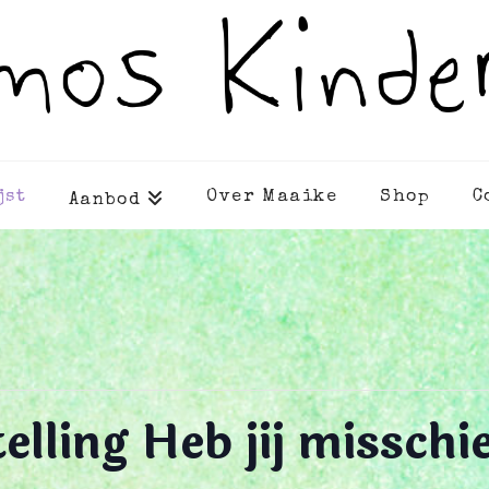
jst
Over Maaike
Shop
C
Aanbod
elling Heb jij misschie