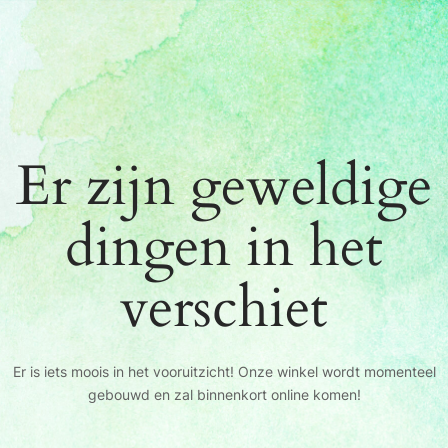
Er zijn geweldige
dingen in het
verschiet
Er is iets moois in het vooruitzicht! Onze winkel wordt momenteel
gebouwd en zal binnenkort online komen!